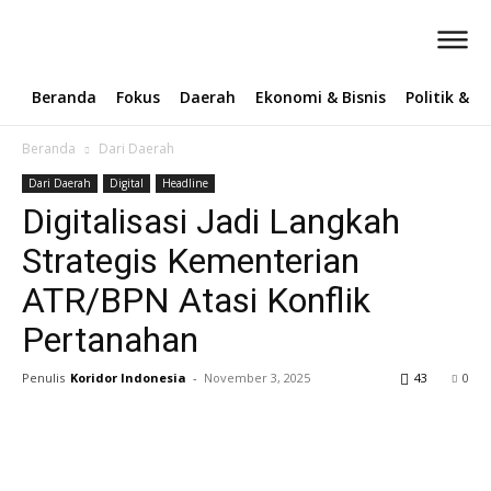
Beranda
Fokus
Daerah
Ekonomi & Bisnis
Politik & 
Beranda
Dari Daerah
Dari Daerah
Digital
Headline
Digitalisasi Jadi Langkah
Strategis Kementerian
ATR/BPN Atasi Konflik
Pertanahan
Penulis
Koridor Indonesia
-
November 3, 2025
43
0