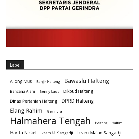
Label
Bawaslu Halteng
Aliong Mus
Banjir Halteng
Dikbud Halteng
Bencana Alam
Benny Laos
DPRD Halteng
Dinas Pertanian Halteng
Elang-Rahim
Gerindra
Halmahera Tengah
Halteng
Haltim
Harita Nickel
Ikram Malan Sangadji
Ikram M. Sangadji