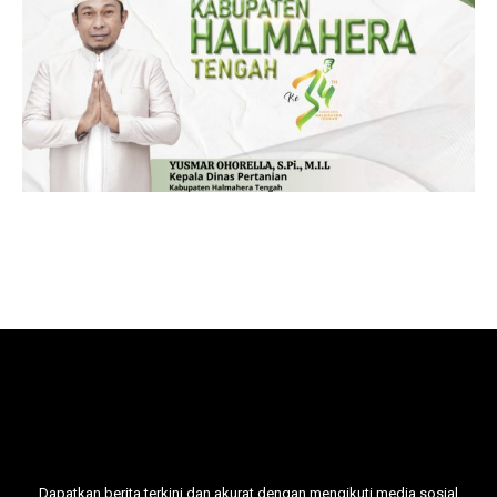
Dapatkan berita terkini dan akurat dengan mengikuti media sosial