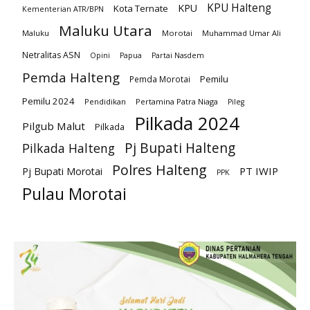
KPU Halteng
KPU
Kota Ternate
Kementerian ATR/BPN
Maluku Utara
Maluku
Morotai
Muhammad Umar Ali
Netralitas ASN
Opini
Papua
Partai Nasdem
Pemda Halteng
Pemilu
Pemda Morotai
Pemilu 2024
Pendidikan
Pertamina Patra Niaga
Pileg
Pilkada 2024
Pilgub Malut
Pilkada
Pj Bupati Halteng
Pilkada Halteng
Polres Halteng
PT IWIP
Pj Bupati Morotai
PPK
Pulau Morotai