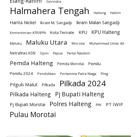
Elang-Rahim
Gerindra
Halmahera Tengah
Halteng
Haltim
Harita Nickel
Ikram Malan Sangadji
Ikram M. Sangadji
KPU Halteng
KPU
Kota Ternate
Kementerian ATR/BPN
Maluku Utara
Maluku
Morotai
Muhammad Umar Ali
Netralitas ASN
Opini
Papua
Partai Nasdem
Pemda Halteng
Pemilu
Pemda Morotai
Pemilu 2024
Pendidikan
Pertamina Patra Niaga
Pileg
Pilkada 2024
Pilgub Malut
Pilkada
Pj Bupati Halteng
Pilkada Halteng
Polres Halteng
PT IWIP
Pj Bupati Morotai
PPK
Pulau Morotai