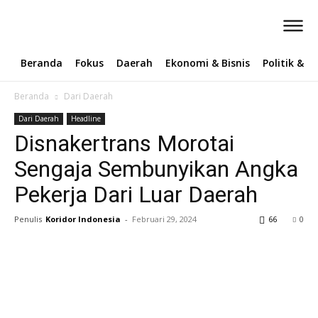
Beranda
Fokus
Daerah
Ekonomi & Bisnis
Politik & 
Beranda
Dari Daerah
Dari Daerah
Headline
Disnakertrans Morotai
Sengaja Sembunyikan Angka
Pekerja Dari Luar Daerah
Penulis
Koridor Indonesia
-
Februari 29, 2024
66
0