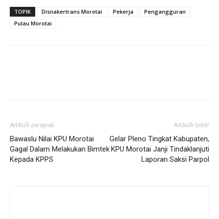
TOPIK
Disnakertrans Morotai
Pekerja
Pengangguran
Pulau Morotai
Artikulli paraprak
Artikulli tjetër
Bawaslu Nilai KPU Morotai
Gelar Pleno Tingkat Kabupaten,
Gagal Dalam Melakukan Bimtek
KPU Morotai Janji Tindaklanjuti
Kepada KPPS
Laporan Saksi Parpol