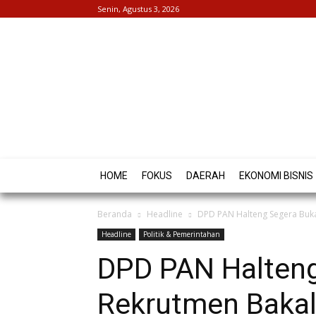
Senin, Agustus 3, 2026
HOME
FOKUS
DAERAH
EKONOMI BISNIS
Beranda
Headline
DPD PAN Halteng Segera Buka
Headline
Politik & Pemerintahan
DPD PAN Halteng
Rekrutmen Bakal