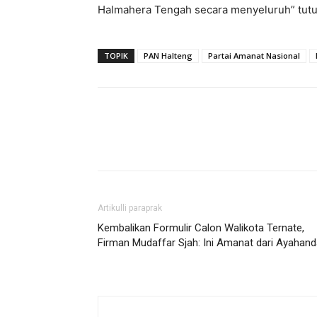
Halmahera Tengah secara menyeluruh” tutu
TOPIK
PAN Halteng
Partai Amanat Nasional
Artikulli paraprak
Kembalikan Formulir Calon Walikota Ternate,
Firman Mudaffar Sjah: Ini Amanat dari Ayahan