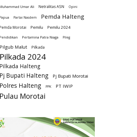
Netralitas ASN
Muhammad Umar Ali
Opini
Pemda Halteng
Papua
Partai Nasdem
Pemilu
Pemilu 2024
Pemda Morotai
Pendidikan
Pertamina Patra Niaga
Pileg
Pilgub Malut
Pilkada
Pilkada 2024
Pilkada Halteng
Pj Bupati Halteng
Pj Bupati Morotai
Polres Halteng
PT IWIP
PPK
Pulau Morotai