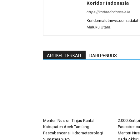
Koridor Indonesia
https://koridorindonesia.id
Koridormalutnews.com adalah m
Maluku Utara.
ARTIKEL TERKAIT
DARI PENULIS
Menteri Nusron Tinjau Kantah
2.000 Sertip
Kabupaten Aceh Tamiang
Pascabencan
Pascabencana Hidrometeorologi
Menteri Nus
Sumatera 2025
pada Akhir