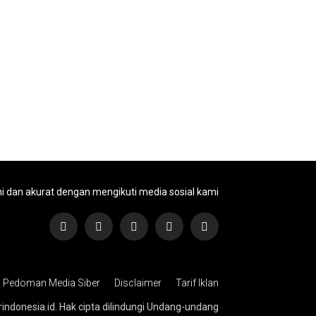
ni dan akurat dengan mengikuti media sosial kami
Pedoman Media Siber
Disclaimer
Tarif Iklan
rindonesia.id. Hak cipta dilindungi Undang-undang