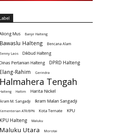
Label
Aliong Mus
Banjir Halteng
Bawaslu Halteng
Bencana Alam
Dikbud Halteng
Benny Laos
DPRD Halteng
Dinas Pertanian Halteng
Elang-Rahim
Gerindra
Halmahera Tengah
Harita Nickel
Halteng
Haltim
Ikram Malan Sangadji
Ikram M. Sangadji
KPU
Kota Ternate
Kementerian ATR/BPN
KPU Halteng
Maluku
Maluku Utara
Morotai