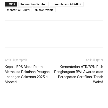
TOPIK
Kalimantan Selatan
Kementerian ATR/BPN
Menteri ATR/BPN
Nusron Wahid
Artikulli paraprak
Artikulli tjetër
Kepala BPS Malut Resmi
Kementerian ATR/BPN Raih
Membuka Pelatihan Petugas
Penghargaan BWI Awards atas
Lapangan Sakernas 2025 di
Percepatan Sertifikasi Tanah
Morotai ‎
Wakaf