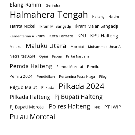
Elang-Rahim
Gerindra
Halmahera Tengah
Halteng
Haltim
Harita Nickel
Ikram Malan Sangadji
Ikram M. Sangadji
KPU Halteng
KPU
Kota Ternate
Kementerian ATR/BPN
Maluku Utara
Maluku
Morotai
Muhammad Umar Ali
Netralitas ASN
Opini
Papua
Partai Nasdem
Pemda Halteng
Pemilu
Pemda Morotai
Pemilu 2024
Pendidikan
Pertamina Patra Niaga
Pileg
Pilkada 2024
Pilgub Malut
Pilkada
Pj Bupati Halteng
Pilkada Halteng
Polres Halteng
PT IWIP
Pj Bupati Morotai
PPK
Pulau Morotai