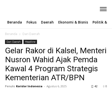
Beranda
Fokus
Daerah
Ekonomi & Bisnis
Politik & 
Beranda
Dari Daerah
Dari Daerah
Headline
Gelar Rakor di Kalsel, Menteri
Nusron Wahid Ajak Pemda
Kawal 4 Program Strategis
Kementerian ATR/BPN
Penulis
Koridor Indonesia
-
Agustus 6, 2025
42
0