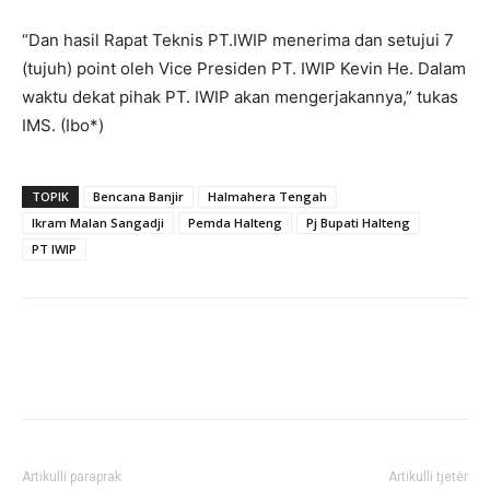
“Dan hasil Rapat Teknis PT.IWIP menerima dan setujui 7
(tujuh) point oleh Vice Presiden PT. IWIP Kevin He. Dalam
waktu dekat pihak PT. IWIP akan mengerjakannya,” tukas
IMS. (Ibo*)
TOPIK
Bencana Banjir
Halmahera Tengah
Ikram Malan Sangadji
Pemda Halteng
Pj Bupati Halteng
PT IWIP
Artikulli paraprak
Artikulli tjetër