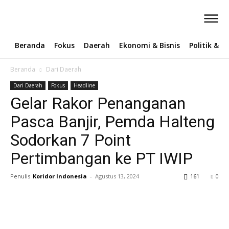
Beranda
Fokus
Daerah
Ekonomi & Bisnis
Politik & 
Beranda
Dari Daerah
Dari Daerah
Fokus
Headline
Gelar Rakor Penanganan
Pasca Banjir, Pemda Halteng
Sodorkan 7 Point
Pertimbangan ke PT IWIP
Penulis
Koridor Indonesia
-
Agustus 13, 2024
161
0