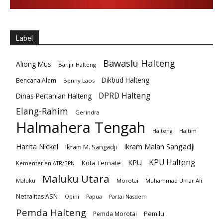
Label
Bawaslu Halteng
Aliong Mus
Banjir Halteng
Dikbud Halteng
Bencana Alam
Benny Laos
DPRD Halteng
Dinas Pertanian Halteng
Elang-Rahim
Gerindra
Halmahera Tengah
Halteng
Haltim
Harita Nickel
Ikram Malan Sangadji
Ikram M. Sangadji
KPU Halteng
KPU
Kota Ternate
Kementerian ATR/BPN
Maluku Utara
Maluku
Morotai
Muhammad Umar Ali
Netralitas ASN
Opini
Papua
Partai Nasdem
Pemda Halteng
Pemilu
Pemda Morotai