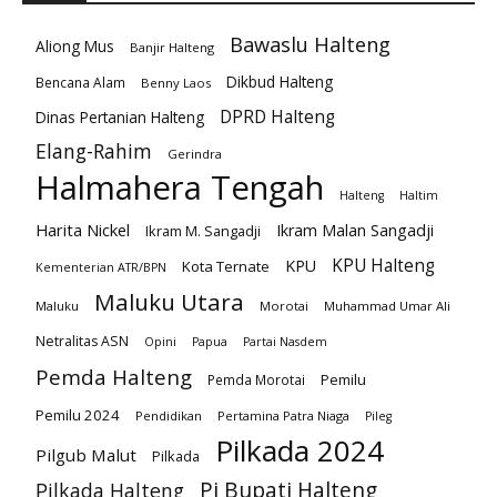
Bawaslu Halteng
Aliong Mus
Banjir Halteng
Dikbud Halteng
Bencana Alam
Benny Laos
DPRD Halteng
Dinas Pertanian Halteng
Elang-Rahim
Gerindra
Halmahera Tengah
Halteng
Haltim
Harita Nickel
Ikram Malan Sangadji
Ikram M. Sangadji
KPU Halteng
KPU
Kota Ternate
Kementerian ATR/BPN
Maluku Utara
Maluku
Morotai
Muhammad Umar Ali
Netralitas ASN
Opini
Papua
Partai Nasdem
Pemda Halteng
Pemilu
Pemda Morotai
Pemilu 2024
Pendidikan
Pertamina Patra Niaga
Pileg
Pilkada 2024
Pilgub Malut
Pilkada
Pj Bupati Halteng
Pilkada Halteng