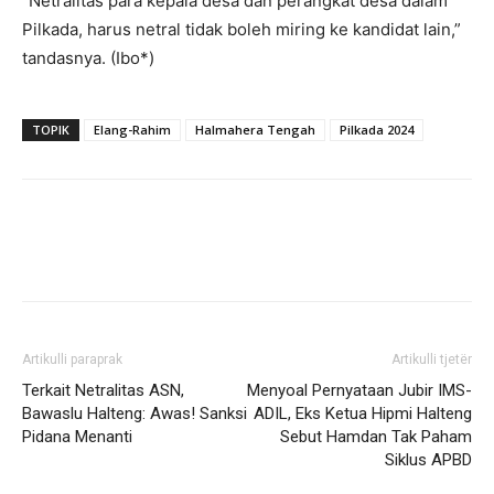
“Netralitas para kepala desa dan perangkat desa dalam
Pilkada, harus netral tidak boleh miring ke kandidat lain,”
tandasnya. (Ibo*)
TOPIK
Elang-Rahim
Halmahera Tengah
Pilkada 2024
Artikulli paraprak
Artikulli tjetër
Terkait Netralitas ASN,
Menyoal Pernyataan Jubir IMS-
Bawaslu Halteng: Awas! Sanksi
ADIL, Eks Ketua Hipmi Halteng
Pidana Menanti
Sebut Hamdan Tak Paham
Siklus APBD