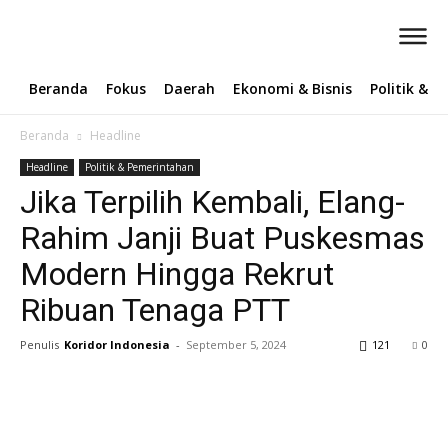
Beranda
Fokus
Daerah
Ekonomi & Bisnis
Politik & 
Beranda
Headline
Headline
Politik & Pemerintahan
Jika Terpilih Kembali, Elang-
Rahim Janji Buat Puskesmas
Modern Hingga Rekrut
Ribuan Tenaga PTT
Penulis
Koridor Indonesia
-
September 5, 2024
121
0