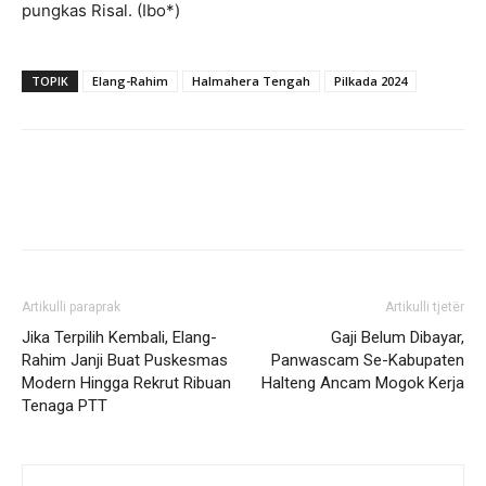
pungkas Risal. (Ibo*)
TOPIK
Elang-Rahim
Halmahera Tengah
Pilkada 2024
Artikulli paraprak
Artikulli tjetër
Jika Terpilih Kembali, Elang-
Gaji Belum Dibayar,
Rahim Janji Buat Puskesmas
Panwascam Se-Kabupaten
Modern Hingga Rekrut Ribuan
Halteng Ancam Mogok Kerja
Tenaga PTT