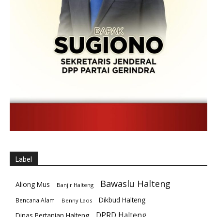
Label
Bawaslu Halteng
Aliong Mus
Banjir Halteng
Dikbud Halteng
Bencana Alam
Benny Laos
DPRD Halteng
Dinas Pertanian Halteng