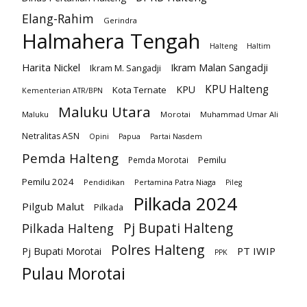
Elang-Rahim
Gerindra
Halmahera Tengah
Halteng
Haltim
Harita Nickel
Ikram Malan Sangadji
Ikram M. Sangadji
KPU Halteng
KPU
Kota Ternate
Kementerian ATR/BPN
Maluku Utara
Maluku
Morotai
Muhammad Umar Ali
Netralitas ASN
Opini
Papua
Partai Nasdem
Pemda Halteng
Pemilu
Pemda Morotai
Pemilu 2024
Pendidikan
Pertamina Patra Niaga
Pileg
Pilkada 2024
Pilgub Malut
Pilkada
Pj Bupati Halteng
Pilkada Halteng
Polres Halteng
PT IWIP
Pj Bupati Morotai
PPK
Pulau Morotai