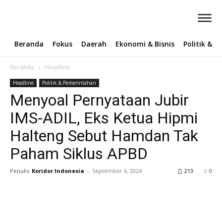
Beranda
Fokus
Daerah
Ekonomi & Bisnis
Politik & 
Beranda
Headline
Headline
Politik & Pemerintahan
Menyoal Pernyataan Jubir
IMS-ADIL, Eks Ketua Hipmi
Halteng Sebut Hamdan Tak
Paham Siklus APBD
Penulis
Koridor Indonesia
-
September 6, 2024
213
0