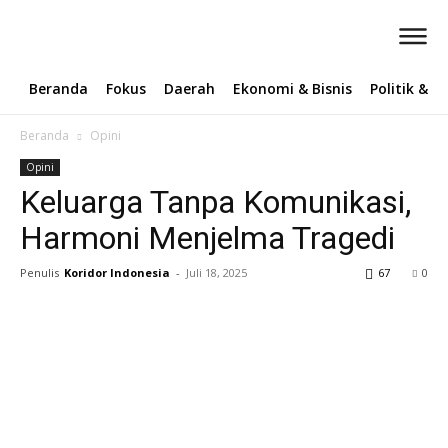
Beranda
Fokus
Daerah
Ekonomi & Bisnis
Politik & 
Beranda
Opini
Opini
Keluarga Tanpa Komunikasi,
Harmoni Menjelma Tragedi
Penulis
Koridor Indonesia
-
Juli 18, 2025
67
0