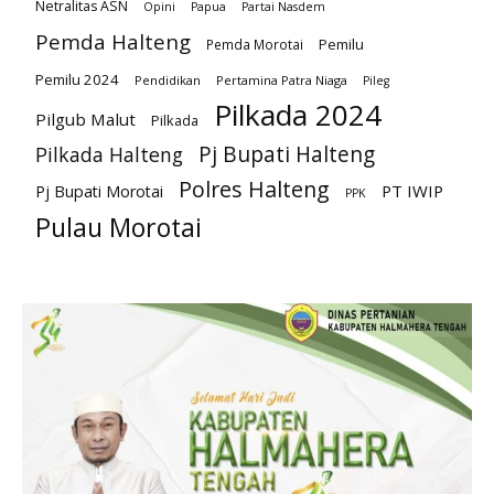
Netralitas ASN
Opini
Papua
Partai Nasdem
Pemda Halteng
Pemilu
Pemda Morotai
Pemilu 2024
Pendidikan
Pertamina Patra Niaga
Pileg
Pilkada 2024
Pilgub Malut
Pilkada
Pj Bupati Halteng
Pilkada Halteng
Polres Halteng
PT IWIP
Pj Bupati Morotai
PPK
Pulau Morotai