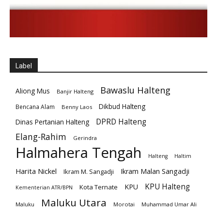
Label
Bawaslu Halteng
Aliong Mus
Banjir Halteng
Dikbud Halteng
Bencana Alam
Benny Laos
DPRD Halteng
Dinas Pertanian Halteng
Elang-Rahim
Gerindra
Halmahera Tengah
Halteng
Haltim
Harita Nickel
Ikram Malan Sangadji
Ikram M. Sangadji
KPU Halteng
KPU
Kota Ternate
Kementerian ATR/BPN
Maluku Utara
Maluku
Morotai
Muhammad Umar Ali