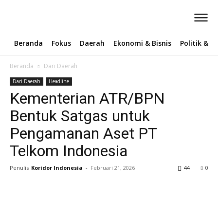
Beranda
Fokus
Daerah
Ekonomi & Bisnis
Politik & 
Beranda
Dari Daerah
Dari Daerah
Headline
Kementerian ATR/BPN
Bentuk Satgas untuk
Pengamanan Aset PT
Telkom Indonesia ‎
Penulis
Koridor Indonesia
-
Februari 21, 2026
44
0