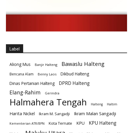
Label
Bawaslu Halteng
Aliong Mus
Banjir Halteng
Dikbud Halteng
Bencana Alam
Benny Laos
DPRD Halteng
Dinas Pertanian Halteng
Elang-Rahim
Gerindra
Halmahera Tengah
Halteng
Haltim
Harita Nickel
Ikram Malan Sangadji
Ikram M. Sangadji
KPU Halteng
KPU
Kota Ternate
Kementerian ATR/BPN
Maluku Utara