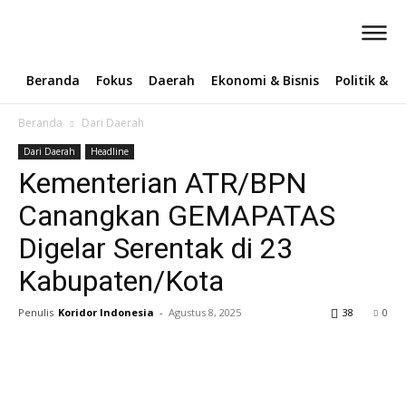
Beranda
Fokus
Daerah
Ekonomi & Bisnis
Politik & 
Beranda
Dari Daerah
Dari Daerah
Headline
Kementerian ATR/BPN
Canangkan GEMAPATAS
Digelar Serentak di 23
Kabupaten/Kota
Penulis
Koridor Indonesia
-
Agustus 8, 2025
38
0