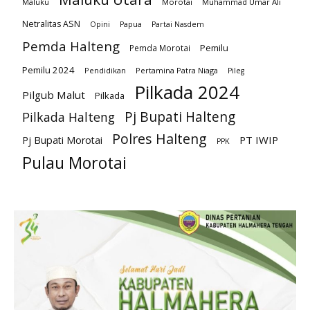
Maluku
Morotai
Muhammad Umar Ali
Netralitas ASN
Opini
Papua
Partai Nasdem
Pemda Halteng
Pemilu
Pemda Morotai
Pemilu 2024
Pendidikan
Pertamina Patra Niaga
Pileg
Pilkada 2024
Pilgub Malut
Pilkada
Pj Bupati Halteng
Pilkada Halteng
Polres Halteng
PT IWIP
Pj Bupati Morotai
PPK
Pulau Morotai