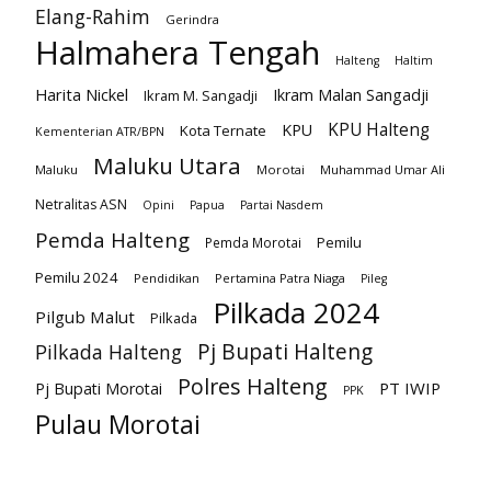
Elang-Rahim
Gerindra
Halmahera Tengah
Halteng
Haltim
Harita Nickel
Ikram Malan Sangadji
Ikram M. Sangadji
KPU Halteng
KPU
Kota Ternate
Kementerian ATR/BPN
Maluku Utara
Maluku
Morotai
Muhammad Umar Ali
Netralitas ASN
Opini
Papua
Partai Nasdem
Pemda Halteng
Pemilu
Pemda Morotai
Pemilu 2024
Pendidikan
Pertamina Patra Niaga
Pileg
Pilkada 2024
Pilgub Malut
Pilkada
Pj Bupati Halteng
Pilkada Halteng
Polres Halteng
PT IWIP
Pj Bupati Morotai
PPK
Pulau Morotai