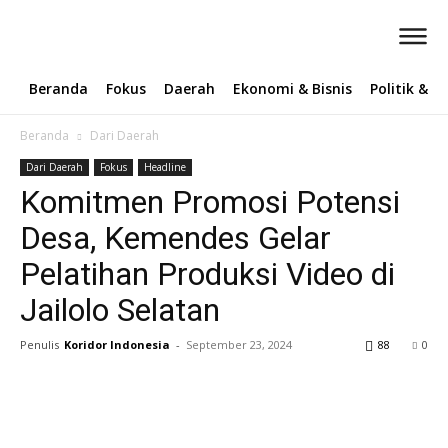
Beranda
Fokus
Daerah
Ekonomi & Bisnis
Politik & 
Beranda
Dari Daerah
Dari Daerah
Fokus
Headline
Komitmen Promosi Potensi
Desa, Kemendes Gelar
Pelatihan Produksi Video di
Jailolo Selatan
Penulis
Koridor Indonesia
-
September 23, 2024
88
0