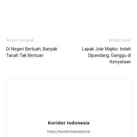
Artikulli paraprak
Artikulli tjetër
Di Negeri Bertuah, Banyak
Lapak Jole Majiko: Indah
Tanah Tak Bertuan
Dipandang, Ganggu di
Kenyataan
Koridor Indonesia
https://koridorindonesia.id