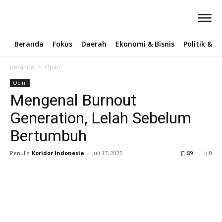
Beranda
Fokus
Daerah
Ekonomi & Bisnis
Politik & 
Beranda
Opini
Opini
Mengenal Burnout
Generation, Lelah Sebelum
Bertumbuh
Penulis
Koridor Indonesia
-
Juli 17, 2025
89
0