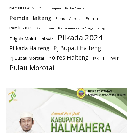
Netralitas ASN
Opini
Papua
Partai Nasdem
Pemda Halteng
Pemilu
Pemda Morotai
Pemilu 2024
Pendidikan
Pertamina Patra Niaga
Pileg
Pilkada 2024
Pilgub Malut
Pilkada
Pj Bupati Halteng
Pilkada Halteng
Polres Halteng
PT IWIP
Pj Bupati Morotai
PPK
Pulau Morotai