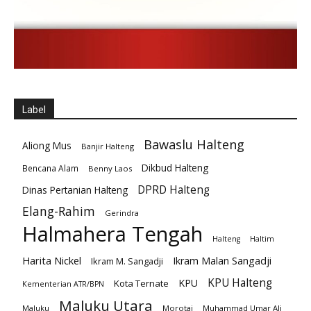
Label
Bawaslu Halteng
Aliong Mus
Banjir Halteng
Dikbud Halteng
Bencana Alam
Benny Laos
DPRD Halteng
Dinas Pertanian Halteng
Elang-Rahim
Gerindra
Halmahera Tengah
Halteng
Haltim
Harita Nickel
Ikram Malan Sangadji
Ikram M. Sangadji
KPU Halteng
KPU
Kota Ternate
Kementerian ATR/BPN
Maluku Utara
Maluku
Morotai
Muhammad Umar Ali