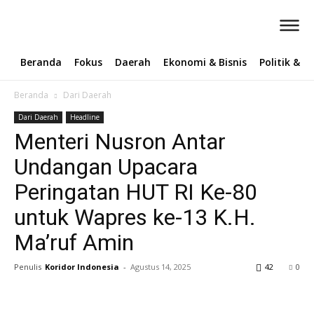
Beranda
Fokus
Daerah
Ekonomi & Bisnis
Politik & 
Beranda
Dari Daerah
Dari Daerah
Headline
Menteri Nusron Antar
Undangan Upacara
Peringatan HUT RI Ke-80
untuk Wapres ke-13 K.H.
Ma’ruf Amin ‎
Penulis
Koridor Indonesia
-
Agustus 14, 2025
42
0