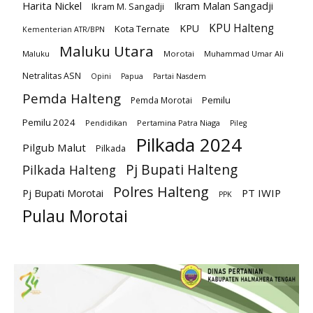
Harita Nickel
Ikram Malan Sangadji
Ikram M. Sangadji
KPU Halteng
KPU
Kota Ternate
Kementerian ATR/BPN
Maluku Utara
Maluku
Morotai
Muhammad Umar Ali
Netralitas ASN
Opini
Papua
Partai Nasdem
Pemda Halteng
Pemilu
Pemda Morotai
Pemilu 2024
Pendidikan
Pertamina Patra Niaga
Pileg
Pilkada 2024
Pilgub Malut
Pilkada
Pj Bupati Halteng
Pilkada Halteng
Polres Halteng
PT IWIP
Pj Bupati Morotai
PPK
Pulau Morotai