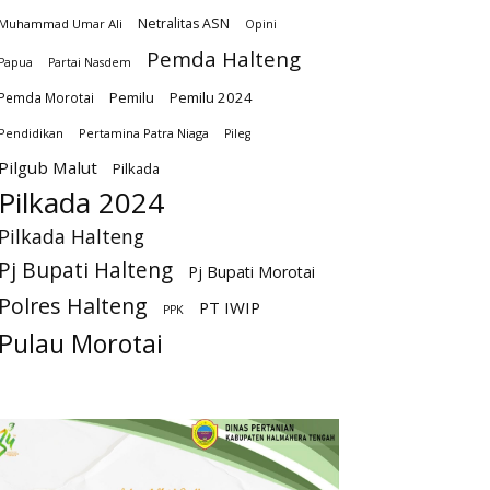
Netralitas ASN
Muhammad Umar Ali
Opini
Pemda Halteng
Papua
Partai Nasdem
Pemilu
Pemilu 2024
Pemda Morotai
Pendidikan
Pertamina Patra Niaga
Pileg
Pilgub Malut
Pilkada
Pilkada 2024
Pilkada Halteng
Pj Bupati Halteng
Pj Bupati Morotai
Polres Halteng
PT IWIP
PPK
Pulau Morotai