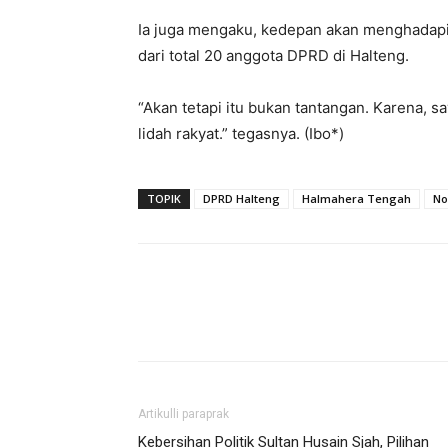
Ia juga mengaku, kedepan akan menghadapi s
dari total 20 anggota DPRD di Halteng.
“Akan tetapi itu bukan tantangan. Karena,
lidah rakyat.” tegasnya. (Ibo*)
TOPIK
DPRD Halteng
Halmahera Tengah
No
Artikulli paraprak
Kebersihan Politik Sultan Husain Sjah, Pilihan