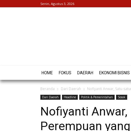
Senin, Agustus 3, 2026
HOME
FOKUS
DAERAH
EKONOMI BISNIS
Beranda
Dari Daerah
Nofiyanti Anwar, Satu-sat
Dari Daerah
Headline
Politik & Pemerintahan
Sosok
Nofiyanti Anwar,
Perempuan yang D