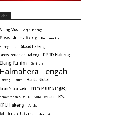
Label
Aliong Mus
Banjir Halteng
Bawaslu Halteng
Bencana Alam
Dikbud Halteng
Benny Laos
DPRD Halteng
Dinas Pertanian Halteng
Elang-Rahim
Gerindra
Halmahera Tengah
Harita Nickel
Halteng
Haltim
Ikram Malan Sangadji
Ikram M. Sangadji
KPU
Kota Ternate
Kementerian ATR/BPN
KPU Halteng
Maluku
Maluku Utara
Morotai