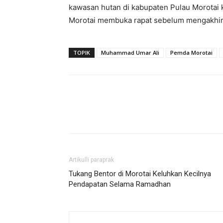
kawasan hutan di kabupaten Pulau Morotai k
Morotai membuka rapat sebelum mengakhiri
TOPIK
Muhammad Umar Ali
Pemda Morotai
Artikulli paraprak
Tukang Bentor di Morotai Keluhkan Kecilnya
Pendapatan Selama Ramadhan