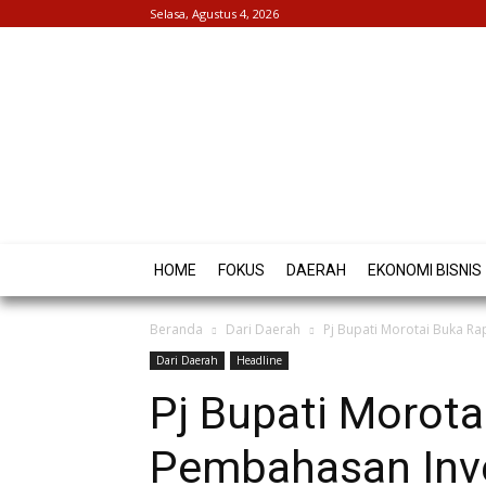
Selasa, Agustus 4, 2026
HOME
FOKUS
DAERAH
EKONOMI BISNIS
Beranda
Dari Daerah
Pj Bupati Morotai Buka R
Dari Daerah
Headline
Pj Bupati Morota
Pembahasan Inv