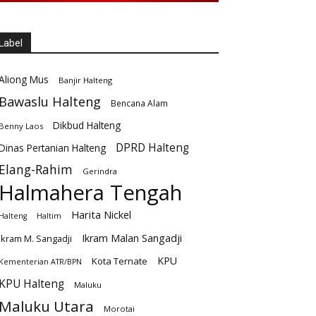
Label
Aliong Mus
Banjir Halteng
Bawaslu Halteng
Bencana Alam
Dikbud Halteng
Benny Laos
DPRD Halteng
Dinas Pertanian Halteng
Elang-Rahim
Gerindra
Halmahera Tengah
Harita Nickel
Halteng
Haltim
Ikram Malan Sangadji
Ikram M. Sangadji
KPU
Kota Ternate
Kementerian ATR/BPN
KPU Halteng
Maluku
Maluku Utara
Morotai