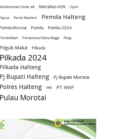
Netralitas ASN
Muhammad Umar Ali
Opini
Pemda Halteng
Papua
Partai Nasdem
Pemilu
Pemilu 2024
Pemda Morotai
Pendidikan
Pertamina Patra Niaga
Pileg
Pilgub Malut
Pilkada
Pilkada 2024
Pilkada Halteng
Pj Bupati Halteng
Pj Bupati Morotai
Polres Halteng
PT IWIP
PPK
Pulau Morotai