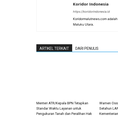
Koridor Indonesia
https://koridorindonesia.id
Koridormalutnews.com adalah m
Maluku Utara.
ARTIKEL TERKAIT
DARI PENULIS
Menteri ATR/Kepala BPN Tetapkan
Wamen Ossy
Standar Waktu Layanan untuk
Setahun LA
Pengukuran Tanah dan Peralihan Hak
Kementeria