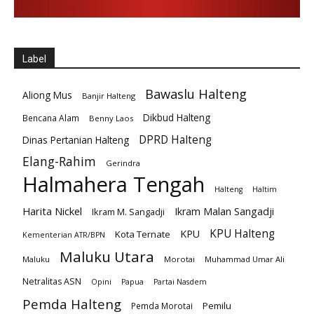
Label
Bawaslu Halteng
Aliong Mus
Banjir Halteng
Dikbud Halteng
Bencana Alam
Benny Laos
DPRD Halteng
Dinas Pertanian Halteng
Elang-Rahim
Gerindra
Halmahera Tengah
Halteng
Haltim
Harita Nickel
Ikram Malan Sangadji
Ikram M. Sangadji
KPU Halteng
KPU
Kota Ternate
Kementerian ATR/BPN
Maluku Utara
Maluku
Morotai
Muhammad Umar Ali
Netralitas ASN
Opini
Papua
Partai Nasdem
Pemda Halteng
Pemilu
Pemda Morotai