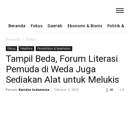
Beranda
Fokus
Daerah
Ekonomi & Bisnis
Politik & 
Beranda
Fokus
Fokus
Headline
Pendidikan & Kesehatan
Tampil Beda, Forum Literasi
Pemuda di Weda Juga
Sediakan Alat untuk Melukis
Penulis
Koridor Indonesia
-
Oktober 5, 2024
68
0