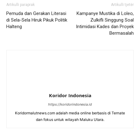
Artikulli paraprak
Artikulli tjetër
Pemuda dan Gerakan Literasi
Kampanye Mustika di Loleo,
di Sela-Sela Hiruk Pikuk Politik
Zulkifli Singgung Soal
Halteng
Intimidasi Kades dan Proyek
Bermasalah
Koridor Indonesia
https://koridorindonesia.id
Koridormalutnews.com adalah media online berbasis di Ternate
dan fokus untuk wilayah Maluku Utara.