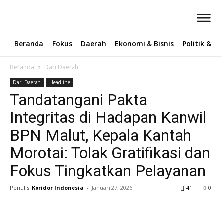
Beranda
Fokus
Daerah
Ekonomi & Bisnis
Politik & 
Beranda
Dari Daerah
Dari Daerah
Headline
Tandatangani Pakta
Integritas di Hadapan Kanwil
BPN Malut, Kepala Kantah
Morotai: Tolak Gratifikasi dan
Fokus Tingkatkan Pelayanan
Penulis
Koridor Indonesia
-
Januari 27, 2026
41
0