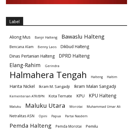
Label
Bawaslu Halteng
Aliong Mus
Banjir Halteng
Dikbud Halteng
Bencana Alam
Benny Laos
DPRD Halteng
Dinas Pertanian Halteng
Elang-Rahim
Gerindra
Halmahera Tengah
Halteng
Haltim
Harita Nickel
Ikram Malan Sangadji
Ikram M. Sangadji
KPU Halteng
KPU
Kota Ternate
Kementerian ATR/BPN
Maluku Utara
Maluku
Morotai
Muhammad Umar Ali
Netralitas ASN
Opini
Papua
Partai Nasdem
Pemda Halteng
Pemilu
Pemda Morotai