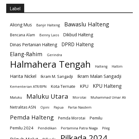
Label
Bawaslu Halteng
Aliong Mus
Banjir Halteng
Dikbud Halteng
Bencana Alam
Benny Laos
DPRD Halteng
Dinas Pertanian Halteng
Elang-Rahim
Gerindra
Halmahera Tengah
Halteng
Haltim
Harita Nickel
Ikram Malan Sangadji
Ikram M. Sangadji
KPU Halteng
KPU
Kota Ternate
Kementerian ATR/BPN
Maluku Utara
Maluku
Morotai
Muhammad Umar Ali
Netralitas ASN
Opini
Papua
Partai Nasdem
Pemda Halteng
Pemilu
Pemda Morotai
Pemilu 2024
Pendidikan
Pertamina Patra Niaga
Pileg
Pilkada 2024
Pilgub Malut