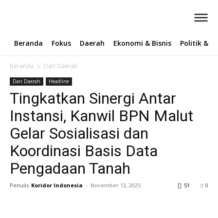
Beranda
Fokus
Daerah
Ekonomi & Bisnis
Politik & 
Beranda
Dari Daerah
Dari Daerah
Headline
Tingkatkan Sinergi Antar
Instansi, Kanwil BPN Malut
Gelar Sosialisasi dan
Koordinasi Basis Data
Pengadaan Tanah
Penulis
Koridor Indonesia
-
November 13, 2025
51
0