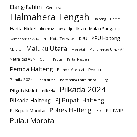
Elang-Rahim
Gerindra
Halmahera Tengah
Halteng
Haltim
Harita Nickel
Ikram Malan Sangadji
Ikram M. Sangadji
KPU Halteng
KPU
Kota Ternate
Kementerian ATR/BPN
Maluku Utara
Maluku
Morotai
Muhammad Umar Ali
Netralitas ASN
Opini
Papua
Partai Nasdem
Pemda Halteng
Pemilu
Pemda Morotai
Pemilu 2024
Pendidikan
Pertamina Patra Niaga
Pileg
Pilkada 2024
Pilgub Malut
Pilkada
Pj Bupati Halteng
Pilkada Halteng
Polres Halteng
PT IWIP
Pj Bupati Morotai
PPK
Pulau Morotai