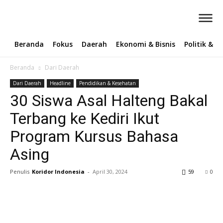
Beranda
Fokus
Daerah
Ekonomi & Bisnis
Politik & 
Beranda
Dari Daerah
Dari Daerah
Headline
Pendidikan & Kesehatan
30 Siswa Asal Halteng Bakal
Terbang ke Kediri Ikut
Program Kursus Bahasa
Asing
Penulis
Koridor Indonesia
-
April 30, 2024
59
0