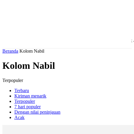
Beranda
Fokus
Daerah
Ekonomi & Bisnis
Politi
Beranda
Kolom Nabil
Kolom Nabil
Terpopuler
Terbaru
Kiriman menarik
Terpopuler
7 hari populer
Dengan nilai peninjauan
Acak