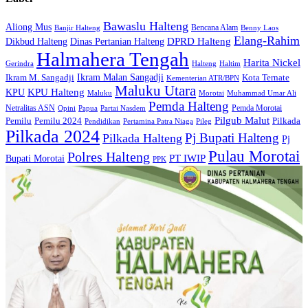
Bawaslu Halteng
Aliong Mus
Bencana Alam
Banjir Halteng
Benny Laos
Elang-Rahim
DPRD Halteng
Dikbud Halteng
Dinas Pertanian Halteng
Halmahera Tengah
Harita Nickel
Gerindra
Halteng
Haltim
Ikram Malan Sangadji
Kota Ternate
Ikram M. Sangadji
Kementerian ATR/BPN
Maluku Utara
KPU Halteng
KPU
Maluku
Morotai
Muhammad Umar Ali
Pemda Halteng
Netralitas ASN
Pemda Morotai
Opini
Papua
Partai Nasdem
Pilgub Malut
Pemilu
Pemilu 2024
Pilkada
Pendidikan
Pertamina Patra Niaga
Pileg
Pilkada 2024
Pj Bupati Halteng
Pilkada Halteng
Pj
Pulau Morotai
Polres Halteng
Bupati Morotai
PT IWIP
PPK