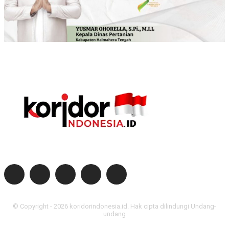
Dapatkan berita terkini dan akurat dengan mengikuti media sosial kami
© Copyright - 2026 koridorindonesia.id. Hak cipta dilindungi Undang-
undang