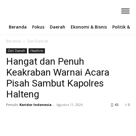
Beranda
Fokus
Daerah
Ekonomi & Bisnis
Politik & 
Beranda
Dari Daerah
Dari Daerah
Headline
Hangat dan Penuh
Keakraban Warnai Acara
Pisah Sambut Kapolres
Halteng
Penulis
Koridor Indonesia
-
Agustus 11, 2024
65
0