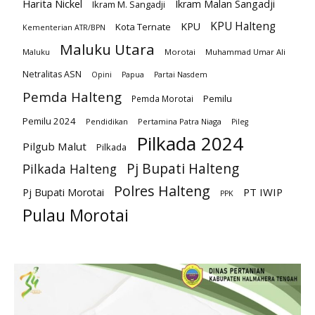
Harita Nickel
Ikram Malan Sangadji
Ikram M. Sangadji
KPU Halteng
KPU
Kota Ternate
Kementerian ATR/BPN
Maluku Utara
Maluku
Morotai
Muhammad Umar Ali
Netralitas ASN
Opini
Papua
Partai Nasdem
Pemda Halteng
Pemilu
Pemda Morotai
Pemilu 2024
Pendidikan
Pertamina Patra Niaga
Pileg
Pilkada 2024
Pilgub Malut
Pilkada
Pj Bupati Halteng
Pilkada Halteng
Polres Halteng
PT IWIP
Pj Bupati Morotai
PPK
Pulau Morotai