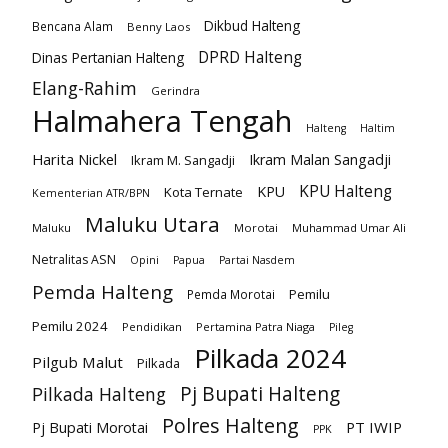
Dikbud Halteng
Bencana Alam
Benny Laos
DPRD Halteng
Dinas Pertanian Halteng
Elang-Rahim
Gerindra
Halmahera Tengah
Halteng
Haltim
Harita Nickel
Ikram Malan Sangadji
Ikram M. Sangadji
KPU Halteng
KPU
Kota Ternate
Kementerian ATR/BPN
Maluku Utara
Maluku
Morotai
Muhammad Umar Ali
Netralitas ASN
Opini
Papua
Partai Nasdem
Pemda Halteng
Pemilu
Pemda Morotai
Pemilu 2024
Pendidikan
Pertamina Patra Niaga
Pileg
Pilkada 2024
Pilgub Malut
Pilkada
Pj Bupati Halteng
Pilkada Halteng
Polres Halteng
PT IWIP
Pj Bupati Morotai
PPK