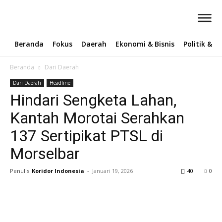
Beranda
Fokus
Daerah
Ekonomi & Bisnis
Politik & 
Beranda
Dari Daerah
Dari Daerah
Headline
Hindari Sengketa Lahan,
Kantah Morotai Serahkan
137 Sertipikat PTSL di
Morselbar
Penulis
Koridor Indonesia
-
Januari 19, 2026
40
0