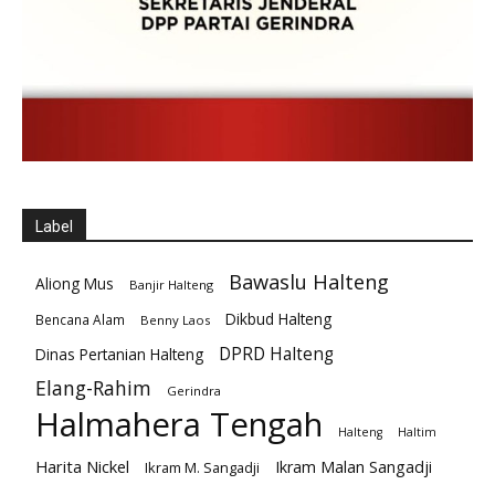
Label
Bawaslu Halteng
Aliong Mus
Banjir Halteng
Dikbud Halteng
Bencana Alam
Benny Laos
DPRD Halteng
Dinas Pertanian Halteng
Elang-Rahim
Gerindra
Halmahera Tengah
Halteng
Haltim
Harita Nickel
Ikram Malan Sangadji
Ikram M. Sangadji