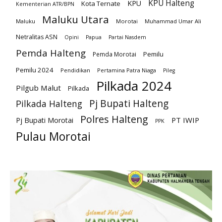
KPU Halteng
KPU
Kota Ternate
Kementerian ATR/BPN
Maluku Utara
Maluku
Morotai
Muhammad Umar Ali
Netralitas ASN
Opini
Papua
Partai Nasdem
Pemda Halteng
Pemilu
Pemda Morotai
Pemilu 2024
Pendidikan
Pertamina Patra Niaga
Pileg
Pilkada 2024
Pilgub Malut
Pilkada
Pj Bupati Halteng
Pilkada Halteng
Polres Halteng
PT IWIP
Pj Bupati Morotai
PPK
Pulau Morotai