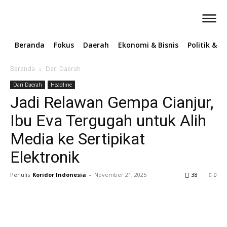
Beranda
Fokus
Daerah
Ekonomi & Bisnis
Politik & 
Beranda
Dari Daerah
Dari Daerah
Headline
Jadi Relawan Gempa Cianjur,
Ibu Eva Tergugah untuk Alih
Media ke Sertipikat
Elektronik ‎
Penulis
Koridor Indonesia
-
November 21, 2025
38
0