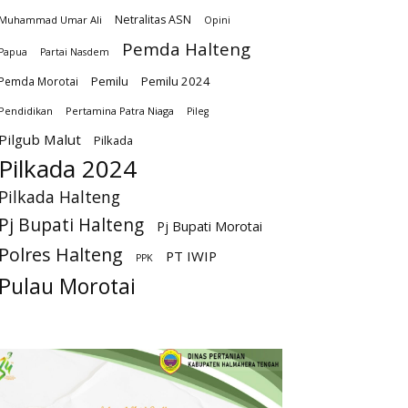
Netralitas ASN
Muhammad Umar Ali
Opini
Pemda Halteng
Papua
Partai Nasdem
Pemilu
Pemilu 2024
Pemda Morotai
Pendidikan
Pertamina Patra Niaga
Pileg
Pilgub Malut
Pilkada
Pilkada 2024
Pilkada Halteng
Pj Bupati Halteng
Pj Bupati Morotai
Polres Halteng
PT IWIP
PPK
Pulau Morotai