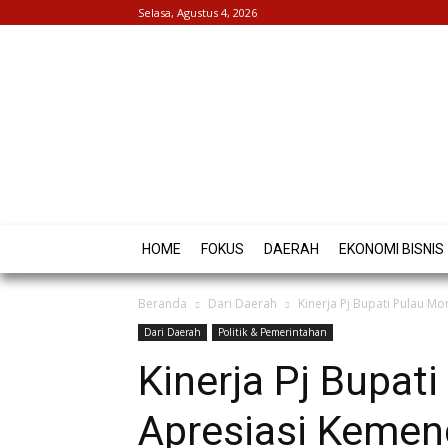
Selasa, Agustus 4, 2026
HOME
FOKUS
DAERAH
EKONOMI BISNIS
Beranda
Dari Daerah
Kinerja Pj Bupati Pulau M
Dari Daerah
Politik & Pemerintahan
Kinerja Pj Bupat
Apresiasi Kemen