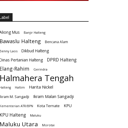
Label
Aliong Mus
Banjir Halteng
Bawaslu Halteng
Bencana Alam
Dikbud Halteng
Benny Laos
DPRD Halteng
Dinas Pertanian Halteng
Elang-Rahim
Gerindra
Halmahera Tengah
Harita Nickel
Halteng
Haltim
Ikram Malan Sangadji
Ikram M. Sangadji
KPU
Kota Ternate
Kementerian ATR/BPN
KPU Halteng
Maluku
Maluku Utara
Morotai