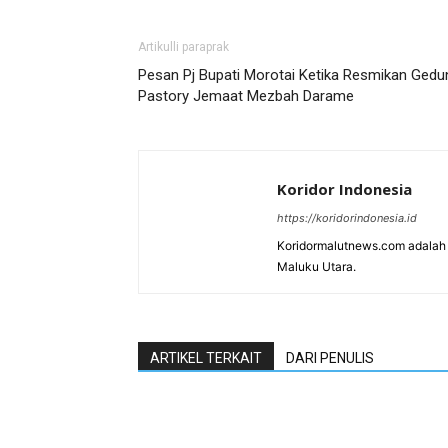
Artikulli paraprak
Pesan Pj Bupati Morotai Ketika Resmikan Gedu
Pastory Jemaat Mezbah Darame
Koridor Indonesia
https://koridorindonesia.id
Koridormalutnews.com adalah m
Maluku Utara.
ARTIKEL TERKAIT
DARI PENULIS