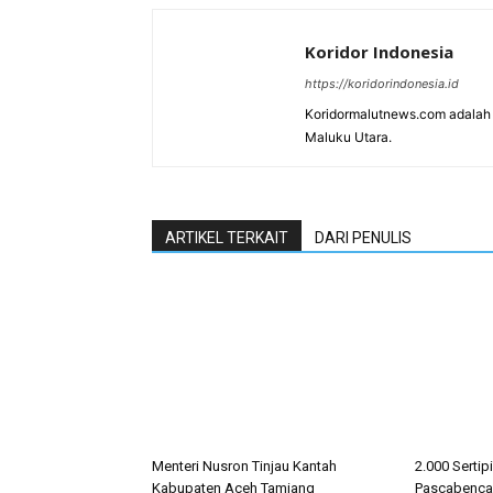
Koridor Indonesia
https://koridorindonesia.id
Koridormalutnews.com adalah m
Maluku Utara.
ARTIKEL TERKAIT
DARI PENULIS
Menteri Nusron Tinjau Kantah
2.000 Sertip
Kabupaten Aceh Tamiang
Pascabencan