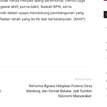
 tidak hanya menjadi ajang seremonial, namun juga
ai aktif, purna bakti, Ikawati BPN, serta
aerah dalam upaya mendukung pembangunan yang
atan tanah yang tertib dan berkelanjutan. (Ahlit*)
Artikulli tjetër
Reforma Agraria Hidupkan Potensi Desa
 ‎
Bandung, dari Semak Belukar Jadi Sumber
Ekonomi Masyarakat ‎