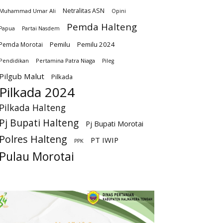
Netralitas ASN
Muhammad Umar Ali
Opini
Pemda Halteng
Papua
Partai Nasdem
Pemilu
Pemilu 2024
Pemda Morotai
Pendidikan
Pertamina Patra Niaga
Pileg
Pilgub Malut
Pilkada
Pilkada 2024
Pilkada Halteng
Pj Bupati Halteng
Pj Bupati Morotai
Polres Halteng
PT IWIP
PPK
Pulau Morotai