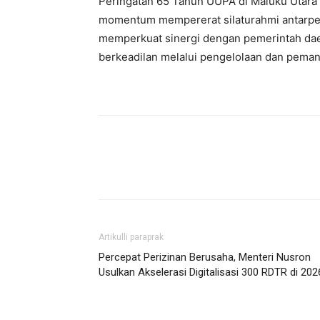
‎Peringatan 65 Tahun UUPA di Maluku Utara
momentum mempererat silaturahmi antarpegaw
memperkuat sinergi dengan pemerintah d
berkeadilan melalui pengelolaan dan pemanfa
Artikulli paraprak
Percepat Perizinan Berusaha, Menteri Nusron
Usulkan Akselerasi Digitalisasi 300 RDTR di 2026