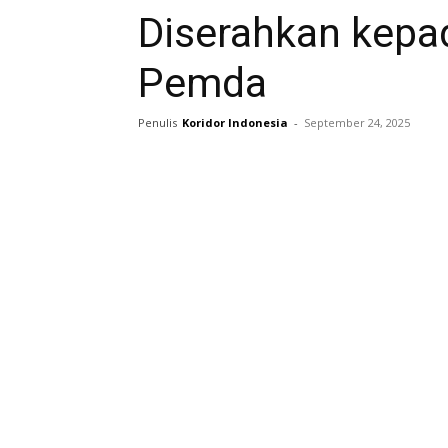
Diserahkan kepa
Pemda ‎
Penulis
Koridor Indonesia
-
September 24, 2025