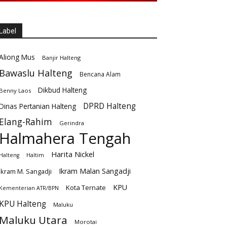
Label
Aliong Mus
Banjir Halteng
Bawaslu Halteng
Bencana Alam
Dikbud Halteng
Benny Laos
DPRD Halteng
Dinas Pertanian Halteng
Elang-Rahim
Gerindra
Halmahera Tengah
Harita Nickel
Halteng
Haltim
Ikram Malan Sangadji
Ikram M. Sangadji
KPU
Kota Ternate
Kementerian ATR/BPN
KPU Halteng
Maluku
Maluku Utara
Morotai