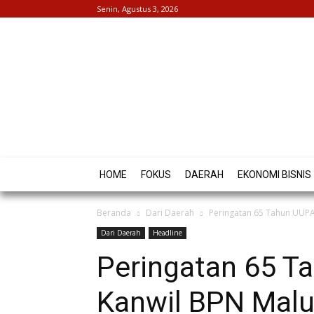
Senin, Agustus 3, 2026
HOME
FOKUS
DAERAH
EKONOMI BISNIS
Beranda
Dari Daerah
Peringatan 65 Tahun UUPA 
Dari Daerah
Headline
Peringatan 65 Ta
Kanwil BPN Malut