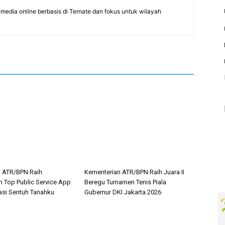
edia online berbasis di Ternate dan fokus untuk wilayah
n ATR/BPN Raih
Kementerian ATR/BPN Raih Juara II
 Top Public Service App
Beregu Turnamen Tenis Piala
asi Sentuh Tanahku
Gubernur DKI Jakarta 2026