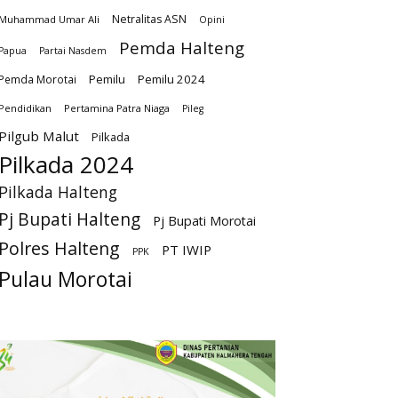
Netralitas ASN
Muhammad Umar Ali
Opini
Pemda Halteng
Papua
Partai Nasdem
Pemilu
Pemilu 2024
Pemda Morotai
Pendidikan
Pertamina Patra Niaga
Pileg
Pilgub Malut
Pilkada
Pilkada 2024
Pilkada Halteng
Pj Bupati Halteng
Pj Bupati Morotai
Polres Halteng
PT IWIP
PPK
Pulau Morotai