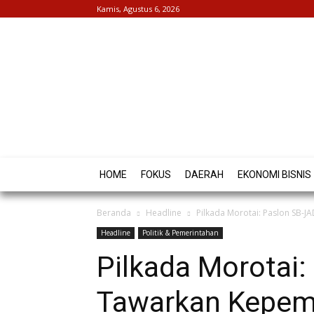
Kamis, Agustus 6, 2026
HOME
FOKUS
DAERAH
EKONOMI BISNIS
Beranda
Headline
Pilkada Morotai: Paslon SB-J
Headline
Politik & Pemerintahan
Pilkada Morotai:
Tawarkan Kepem