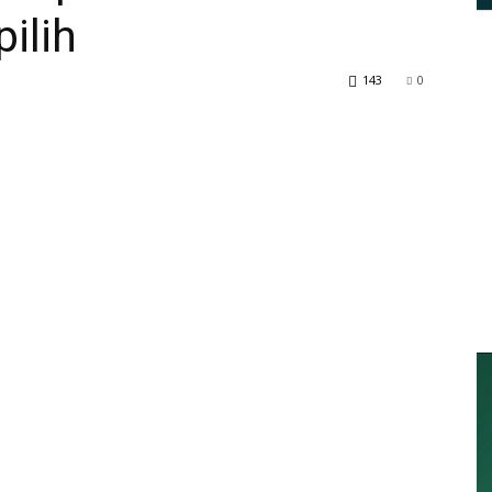
ilih
143
0