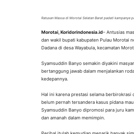
Ratusan Massa di Morotai Selatan Barat padati kampanye 
Morotai, Koridorindonesia.id
– Antusias ma
dan wakil bupati kabupaten Pulau Morotai 
Dadana di desa Wayabula, kecamatan Morota
Syamsuddin Banyo semakin diyakini masyara
bertanggung jawab dalam menjalankan roda
kedepannya.
Hal ini karena prestasi selama berbirokras
belum pernah tersandera kasus pidana maup
Syamsuddin Banyo dipromosi para juru kam
dan amanah dalam memimpin.
Perihal itulah kemudian menarik banyak sim