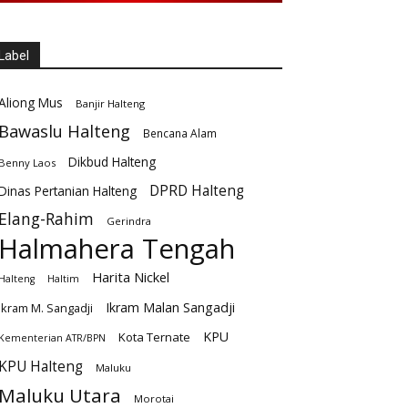
Label
Aliong Mus
Banjir Halteng
Bawaslu Halteng
Bencana Alam
Dikbud Halteng
Benny Laos
DPRD Halteng
Dinas Pertanian Halteng
Elang-Rahim
Gerindra
Halmahera Tengah
Harita Nickel
Halteng
Haltim
Ikram Malan Sangadji
Ikram M. Sangadji
KPU
Kota Ternate
Kementerian ATR/BPN
KPU Halteng
Maluku
Maluku Utara
Morotai