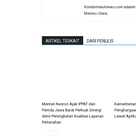
Koridormalutnews.com adalah m
Maluku Utara.
ARTIKEL TERKAIT
DARI PENULIS
Menteri Nusron Ajak IPPAT dan
Kementeria
Pemda Jawa Barat Perkuat Sinergi
Penghargaan
demi Peningkatan Kualitas Layanan
Lewat Aplik
Pertanahan