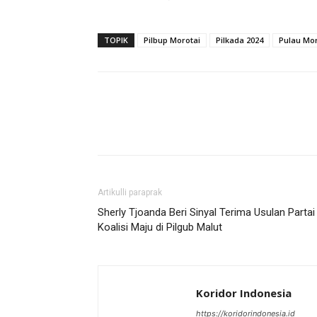
TOPIK
Pilbup Morotai
Pilkada 2024
Pulau Mor
Artikulli paraprak
Sherly Tjoanda Beri Sinyal Terima Usulan Partai
Koalisi Maju di Pilgub Malut
Koridor Indonesia
https://koridorindonesia.id