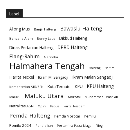
Label
Bawaslu Halteng
Aliong Mus
Banjir Halteng
Dikbud Halteng
Bencana Alam
Benny Laos
DPRD Halteng
Dinas Pertanian Halteng
Elang-Rahim
Gerindra
Halmahera Tengah
Halteng
Haltim
Harita Nickel
Ikram Malan Sangadji
Ikram M. Sangadji
KPU Halteng
KPU
Kota Ternate
Kementerian ATR/BPN
Maluku Utara
Maluku
Morotai
Muhammad Umar Ali
Netralitas ASN
Opini
Papua
Partai Nasdem
Pemda Halteng
Pemilu
Pemda Morotai
Pemilu 2024
Pendidikan
Pertamina Patra Niaga
Pileg