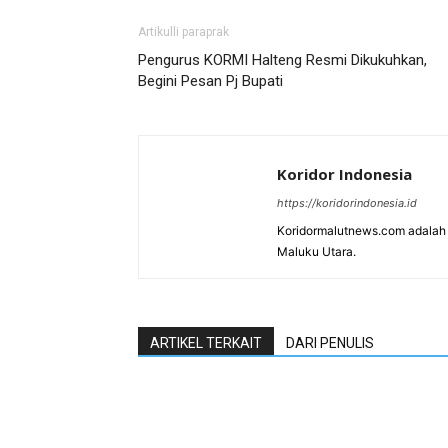
Artikulli paraprak
Pengurus KORMI Halteng Resmi Dikukuhkan,
Begini Pesan Pj Bupati
Koridor Indonesia
https://koridorindonesia.id
Koridormalutnews.com adalah m
Maluku Utara.
ARTIKEL TERKAIT
DARI PENULIS