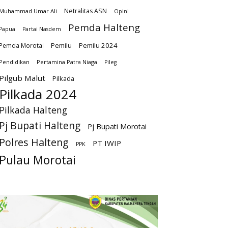
Netralitas ASN
Muhammad Umar Ali
Opini
Pemda Halteng
Papua
Partai Nasdem
Pemilu
Pemilu 2024
Pemda Morotai
Pendidikan
Pertamina Patra Niaga
Pileg
Pilgub Malut
Pilkada
Pilkada 2024
Pilkada Halteng
Pj Bupati Halteng
Pj Bupati Morotai
Polres Halteng
PT IWIP
PPK
Pulau Morotai