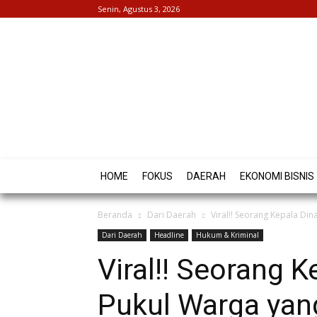
Senin, Agustus 3, 2026
HOME
FOKUS
DAERAH
EKONOMI BISNIS
Beranda
Dari Daerah
Viral!! Seorang Kepala Di
Dari Daerah
Headline
Hukum & Kriminal
Viral!! Seorang K
Pukul Warga yan