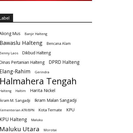
Label
Aliong Mus
Banjir Halteng
Bawaslu Halteng
Bencana Alam
Dikbud Halteng
Benny Laos
DPRD Halteng
Dinas Pertanian Halteng
Elang-Rahim
Gerindra
Halmahera Tengah
Harita Nickel
Halteng
Haltim
Ikram Malan Sangadji
Ikram M. Sangadji
KPU
Kota Ternate
Kementerian ATR/BPN
KPU Halteng
Maluku
Maluku Utara
Morotai