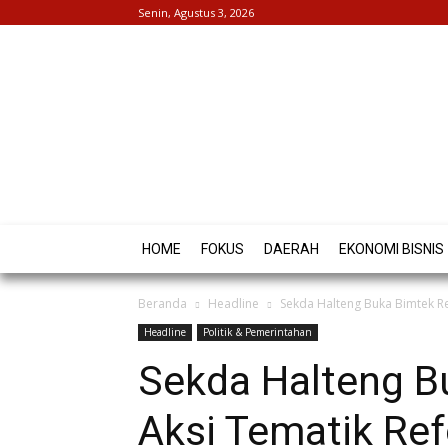
Senin, Agustus 3, 2026
HOME
FOKUS
DAERAH
EKONOMI BISNIS
Beranda
Headline
Sekda Halteng Buka Bimtek Re
Headline
Politik & Pemerintahan
Sekda Halteng B
Aksi Tematik Ref