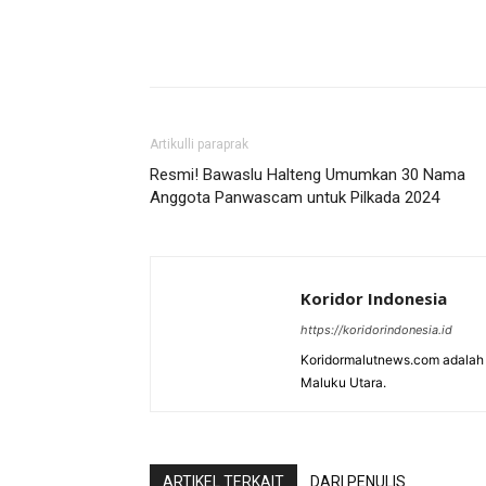
Artikulli paraprak
Resmi! Bawaslu Halteng Umumkan 30 Nama
Anggota Panwascam untuk Pilkada 2024
Koridor Indonesia
https://koridorindonesia.id
Koridormalutnews.com adalah m
Maluku Utara.
ARTIKEL TERKAIT
DARI PENULIS