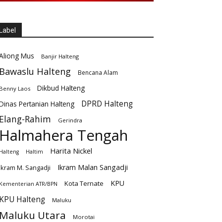
Label
Aliong Mus
Banjir Halteng
Bawaslu Halteng
Bencana Alam
Dikbud Halteng
Benny Laos
DPRD Halteng
Dinas Pertanian Halteng
Elang-Rahim
Gerindra
Halmahera Tengah
Harita Nickel
Halteng
Haltim
Ikram Malan Sangadji
Ikram M. Sangadji
KPU
Kota Ternate
Kementerian ATR/BPN
KPU Halteng
Maluku
Maluku Utara
Morotai