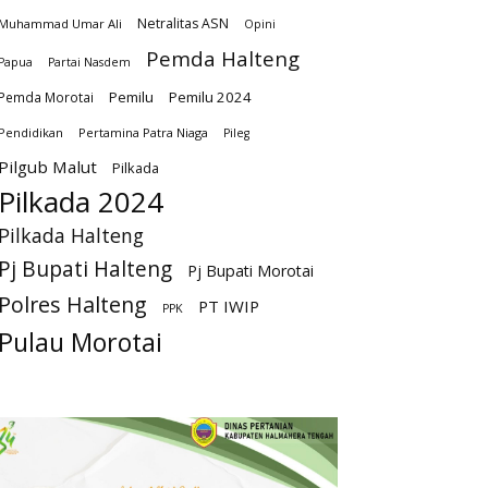
Netralitas ASN
Muhammad Umar Ali
Opini
Pemda Halteng
Papua
Partai Nasdem
Pemilu
Pemilu 2024
Pemda Morotai
Pendidikan
Pertamina Patra Niaga
Pileg
Pilgub Malut
Pilkada
Pilkada 2024
Pilkada Halteng
Pj Bupati Halteng
Pj Bupati Morotai
Polres Halteng
PT IWIP
PPK
Pulau Morotai